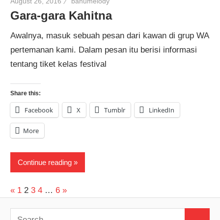
August 26, 2016
banumelody
Gara-gara Kahitna
Awalnya, masuk sebuah pesan dari kawan di grup WA
pertemanan kami. Dalam pesan itu berisi informasi
tentang tiket kelas festival
Share this:
Facebook
X
Tumblr
LinkedIn
More
Continue reading
Posts
Previous
Next
«
1
2
3
4
…
6
»
Posts
Posts
pagination
Search